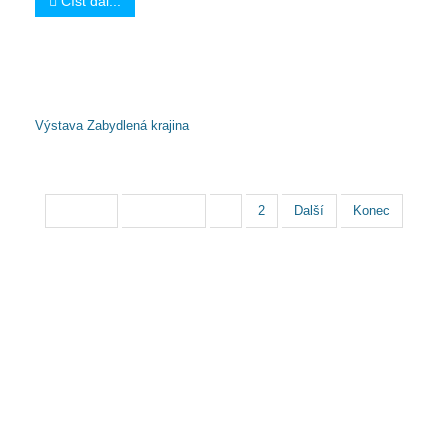
Číst dál...
Další články...
Výstava Zabydlená krajina
Strana 1 z 2
Začátek
Předchozí
1
2
Další
Konec