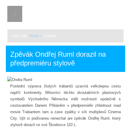
BON-TON.CZ
Jste zde:
Home
/
Kultura
Zpěvák Ondřej Ruml dorazil na
předpremiéru stylově
Poslední výprava žlutých trabantů uzavírá velkolepou cestu
napříč kontinenty. Milovníci těchto dvoutaktních plastových
symbolů Východního Německa měli možnosti společně s
cestovatelem Danem Přibáněm v předpremiéře zhlédnout road
movie Trabantem tam a zase zpátky v síti multiplexů Cinema
City. Ujít si podívanou nenechal ani zpěvák Ondřej Ruml, který
stylově dorazil ve své Škodovce 110 L.