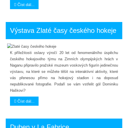
Číst dál...
Výstava Zlaté časy českého hokeje
K příležitosti oslavy výročí 20 let od fenomenálního úspěchu
českého hokejového týmu na Zimních olympijských hrách v
Naganu připravilo pražské muzeum voskových figurín jedinečnou
výstavu, na které se můžete těšit na interaktivní aktivity, které
vás přenesou přímo na hokejový stadion i na doposud
nepublikované fotografie. Podaří se vám vstřelit gól Dominiku
Haškovi?
Číst dál...
Duben v La Fabrice