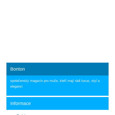
Bonton
společenský magazín pro muže, kteří mají rádi luxus, styl a
eleganci
Informace